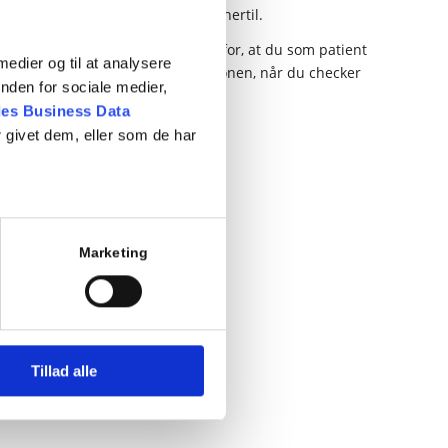
dlæge i Århus, da der går busser hertil.
gskælderen i bygningen mulighed for, at du som patient
 medier og til at analysere
ering. Dette gøres ved os i receptionen, når du checker
nden for sociale medier,
es Business Data
 givet dem, eller som de har
Marketing
Tillad alle