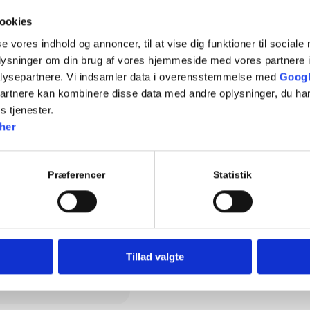
Det er nemt at finde din tan
ookies
Ligeledes er der i parkerin
se vores indhold og annoncer, til at vise dig funktioner til sociale
kan få to timers gratis park
oplysninger om din brug af vores hjemmeside med vores partnere i
dig ind.
lysepartnere. Vi indsamler data i overensstemmelse med
Googl
7:30 - 17:00
partnere kan kombinere disse data med andre oplysninger, du har
s tjenester.
7:30 - 16:00
her
7:45 - 15:00
Præferencer
Statistik
7:30 - 13:30
7:45 - 13:00
Tillad valgte