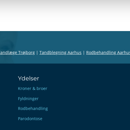
Tandlæge Trøjborg
|
Tandblegning Aarhus
|
Rodbehandling Aarhu
Ydelser
Kroner & broer
Fyldninger
Rodbehandling
Parodontose