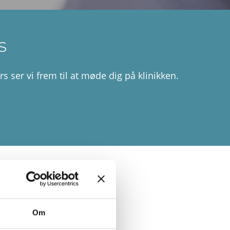
s
 ser vi frem til at møde dig på klinikken.
 du klinikken
Om