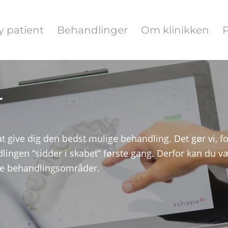
y patient
Behandlinger
Om klinikken
P
r
t give dig den bedst mulige behandling. Det gør vi, ford
ndlingen “sidder i skabet” første gang. Derfor kan du væ
ige behandlingsområder.