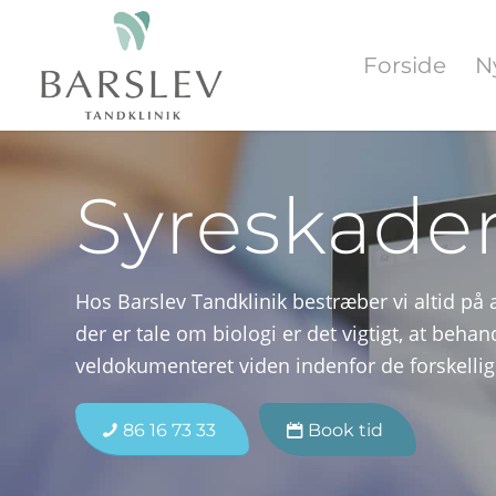
Forside
N
Syreskade
Hos Barslev Tandklinik bestræber vi altid på a
der er tale om biologi er det vigtigt, at beha
veldokumenteret viden indenfor de forskell
86 16 73 33
Book tid