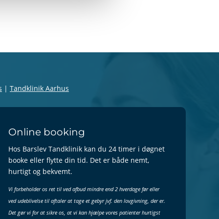
s
|
Tandklinik Aarhus
Online booking
Hos Barslev Tandklinik kan du 24 timer i døgnet
booke eller flytte din tid. Det er både nemt,
hurtigt og bekvemt.
Vi forbeholder os ret til ved afbud mindre end 2 hverdage før eller
ved udeblivelse til aftaler at tage et gebyr jvf. den lovgivning, der er.
Det gør vi for at sikre os, at vi kan hjælpe vores patienter hurtigst