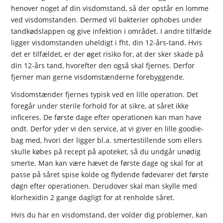
henover noget af din visdomstand, så der opstår en lomme
ved visdomstanden. Dermed vil bakterier ophobes under
tandkødslappen og give infektion i området. I andre tilfælde
ligger visdomstanden uheldigt i fht. din 12-års-tand. Hvis
det er tilfældet, er der øget risiko for, at der sker skade på
din 12-års tand, hvorefter den også skal fjernes. Derfor
fjerner man gerne visdomstænderne forebyggende.
Visdomstænder fjernes typisk ved en lille operation. Det
foregår under sterile forhold for at sikre, at såret ikke
inficeres. De første dage efter operationen kan man have
ondt. Derfor yder vi den service, at vi giver en lille goodie-
bag med, hvori der ligger bl.a. smertestillende som ellers
skulle købes på recept på apoteket, så du undgår unødig
smerte. Man kan være hævet de første dage og skal for at
passe på såret spise kolde og flydende fødevarer det første
døgn efter operationen. Derudover skal man skylle med
klorhexidin 2 gange dagligt for at renholde såret.
Hvis du har en visdomstand, der volder dig problemer, kan