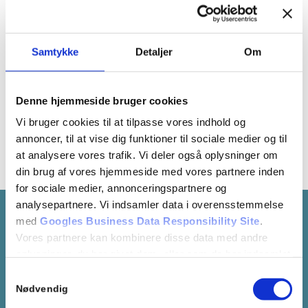
Samtykke
Detaljer
Om
Denne hjemmeside bruger cookies
Vi bruger cookies til at tilpasse vores indhold og
annoncer, til at vise dig funktioner til sociale medier og til
at analysere vores trafik. Vi deler også oplysninger om
din brug af vores hjemmeside med vores partnere inden
for sociale medier, annonceringspartnere og
analysepartnere. Vi indsamler data i overensstemmelse
med
Googles Business Data Responsibility Site
.
Kontakt tandlæge i Århus
Vores partnere kan kombinere disse data med andre
oplysninger, du har givet dem, eller som de har indsamlet
Du er altid velkommen til at ringe og tage en snak med os,
fra din brug af deres tjenester.
Samtykkevalg
hvis du har nogle spørgsmål og ellers ser vi frem til at
Se Cookie & Privatlivspolitik
her
Nødvendig
møde dig på klinikken.