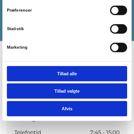
Præferencer
Book tid
86 16 73 33
Statistik
Marketing
Tillad alle
Åbningstider
Tillad valgte
Mandag - Onsdag
7:30 - 17:00
Afvis
Torsdag
7:30 - 16:00
Telefontid
7:45 - 15:00